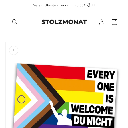
Direkt
Versandkostenfrei in DE ab 39€ 🐭🏳️‍🌈
zum
Inhalt
Einloggen
Warenkorb
oduktinformationen
ringen