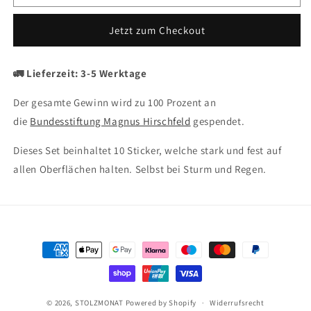
STICKER
STICKER
-
-
Jetzt zum Checkout
Every
Every
One
One
Is
Is
🚛 Lieferzeit: 3-5 Werktage
Welcome
Welcome
Here
Here
Der gesamte Gewinn wird zu 100 Prozent an
(10er
(10er
die
Pack)
Bundesstiftung Magnus Hirschfeld
Pack)
gespendet.
Dieses Set beinhaltet 10 Sticker, welche stark und fest auf
allen Oberflächen halten. Selbst bei Sturm und Regen.
Zahlungsmethoden
© 2026,
STOLZMONAT
Powered by Shopify
Widerrufsrecht