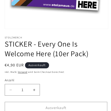
Medien
1
in
STOLZMERCH
STICKER - Every One Is
Modal
öffnen
Welcome Here (10er Pack)
Normaler
€4,90 EUR
Ausverkauft
Preis
inkl. MwSt.
Versand
wird beim Checkout berechnet
Anzahl
Verringere
Erhöhe
die
die
Menge
Menge
für
für
Ausverkauft